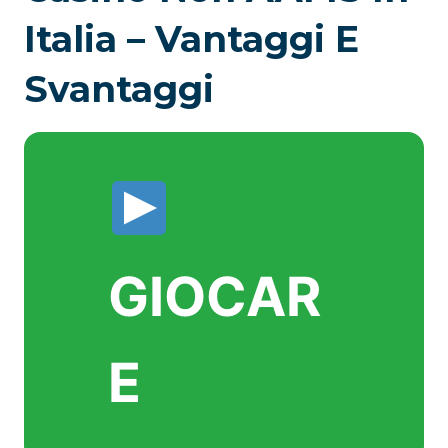
Italia – Vantaggi E
Svantaggi
GIOCAR
E