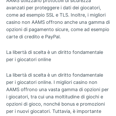
AAMS utilizzano protocolli di sicurezza
avanzati per proteggere i dati dei giocatori,
come ad esempio SSL e TLS. Inoltre, i migliori
casino non AAMS offrono anche una gamma di
opzioni di pagamento sicure, come ad esempio
carte di credito e PayPal.
La libertà di scelta è un diritto fondamentale
per i giocatori online
La libertà di scelta è un diritto fondamentale
per i giocatori online. I migliori casino non
AAMS offrono una vasta gamma di opzioni per
i giocatori, tra cui una moltitudine di giochi e
opzioni di gioco, nonché bonus e promozioni
per i nuovi giocatori. Tuttavia, è importante