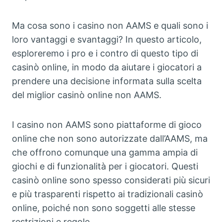
Ma cosa sono i casino non AAMS e quali sono i
loro vantaggi e svantaggi? In questo articolo,
esploreremo i pro e i contro di questo tipo di
casinò online, in modo da aiutare i giocatori a
prendere una decisione informata sulla scelta
del miglior casinò online non AAMS.
I casino non AAMS sono piattaforme di gioco
online che non sono autorizzate dall’AAMS, ma
che offrono comunque una gamma ampia di
giochi e di funzionalità per i giocatori. Questi
casinò online sono spesso considerati più sicuri
e più trasparenti rispetto ai tradizionali casinò
online, poiché non sono soggetti alle stesse
restrizioni e regole.