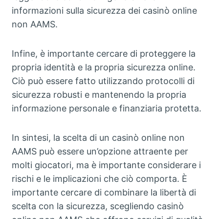
informazioni sulla sicurezza dei casinò online
non AAMS.
Infine, è importante cercare di proteggere la
propria identità e la propria sicurezza online.
Ciò può essere fatto utilizzando protocolli di
sicurezza robusti e mantenendo la propria
informazione personale e finanziaria protetta.
In sintesi, la scelta di un casinò online non
AAMS può essere un’opzione attraente per
molti giocatori, ma è importante considerare i
rischi e le implicazioni che ciò comporta. È
importante cercare di combinare la libertà di
scelta con la sicurezza, scegliendo casinò