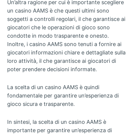
Un’altra ragione per cui è importante scegliere
un casino AAMS è che questi ultimi sono
soggetti a controlli regolari, il che garantisce ai
giocatori che le operazioni di gioco sono
condotte in modo trasparente e onesto.
Inoltre, i casino AAMS sono tenuti a fornire ai
giocatori informazioni chiare e dettagliate sulla
loro attività, il che garantisce ai giocatori di
poter prendere decisioni informate.
La scelta di un casino AAMS è quindi
fondamentale per garantire un’esperienza di
gioco sicura e trasparente.
In sintesi, la scelta di un casino AAMS è
importante per garantire un’esperienza di