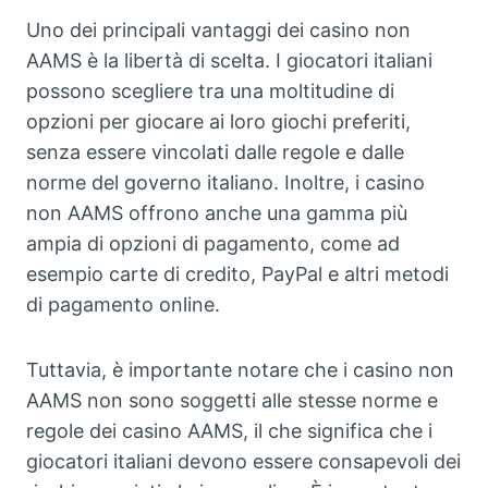
Uno dei principali vantaggi dei casino non
AAMS è la libertà di scelta. I giocatori italiani
possono scegliere tra una moltitudine di
opzioni per giocare ai loro giochi preferiti,
senza essere vincolati dalle regole e dalle
norme del governo italiano. Inoltre, i casino
non AAMS offrono anche una gamma più
ampia di opzioni di pagamento, come ad
esempio carte di credito, PayPal e altri metodi
di pagamento online.
Tuttavia, è importante notare che i casino non
AAMS non sono soggetti alle stesse norme e
regole dei casino AAMS, il che significa che i
giocatori italiani devono essere consapevoli dei