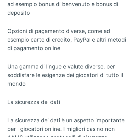
ad esempio bonus di benvenuto e bonus di
deposito
Opzioni di pagamento diverse, come ad
esempio carte di credito, PayPal e altri metodi
di pagamento online
Una gamma di lingue e valute diverse, per
soddisfare le esigenze dei giocatori di tutto il
mondo
La sicurezza dei dati
La sicurezza dei dati è un aspetto importante
per i giocatori online. I migliori casino non