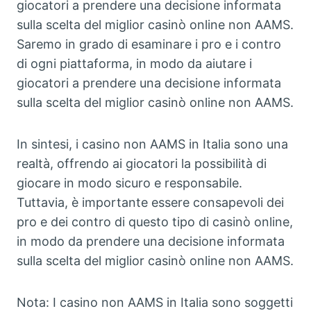
giocatori a prendere una decisione informata
sulla scelta del miglior casinò online non AAMS.
Saremo in grado di esaminare i pro e i contro
di ogni piattaforma, in modo da aiutare i
giocatori a prendere una decisione informata
sulla scelta del miglior casinò online non AAMS.
In sintesi, i casino non AAMS in Italia sono una
realtà, offrendo ai giocatori la possibilità di
giocare in modo sicuro e responsabile.
Tuttavia, è importante essere consapevoli dei
pro e dei contro di questo tipo di casinò online,
in modo da prendere una decisione informata
sulla scelta del miglior casinò online non AAMS.
Nota: I casino non AAMS in Italia sono soggetti