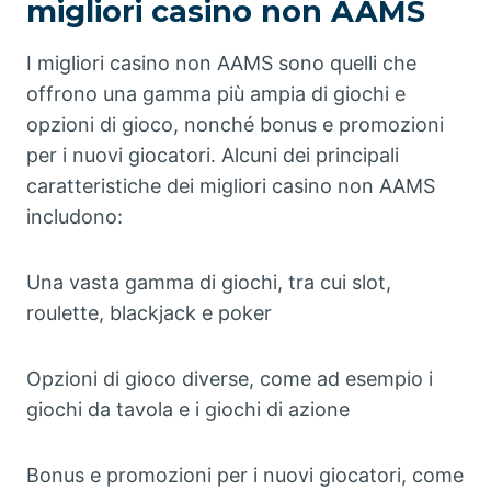
migliori casino non AAMS
I migliori casino non AAMS sono quelli che
offrono una gamma più ampia di giochi e
opzioni di gioco, nonché bonus e promozioni
per i nuovi giocatori. Alcuni dei principali
caratteristiche dei migliori casino non AAMS
includono:
Una vasta gamma di giochi, tra cui slot,
roulette, blackjack e poker
Opzioni di gioco diverse, come ad esempio i
giochi da tavola e i giochi di azione
Bonus e promozioni per i nuovi giocatori, come