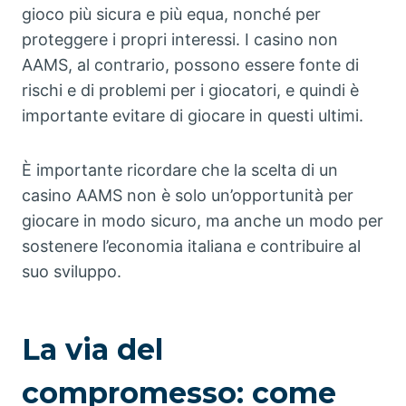
gioco più sicura e più equa, nonché per
proteggere i propri interessi. I casino non
AAMS, al contrario, possono essere fonte di
rischi e di problemi per i giocatori, e quindi è
importante evitare di giocare in questi ultimi.
È importante ricordare che la scelta di un
casino AAMS non è solo un’opportunità per
giocare in modo sicuro, ma anche un modo per
sostenere l’economia italiana e contribuire al
suo sviluppo.
La via del
compromesso: come