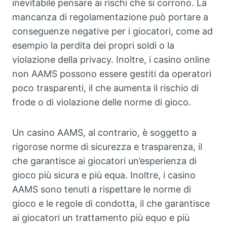
inevitabile pensare ai rischi che si corrono. La
mancanza di regolamentazione può portare a
conseguenze negative per i giocatori, come ad
esempio la perdita dei propri soldi o la
violazione della privacy. Inoltre, i casino online
non AAMS possono essere gestiti da operatori
poco trasparenti, il che aumenta il rischio di
frode o di violazione delle norme di gioco.
Un casino AAMS, al contrario, è soggetto a
rigorose norme di sicurezza e trasparenza, il
che garantisce ai giocatori un’esperienza di
gioco più sicura e più equa. Inoltre, i casino
AAMS sono tenuti a rispettare le norme di
gioco e le regole di condotta, il che garantisce
ai giocatori un trattamento più equo e più