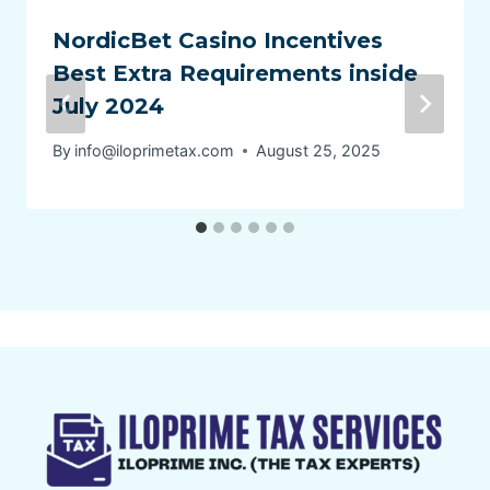
NordicBet Casino Incentives
Best Extra Requirements inside
July 2024
By
info@iloprimetax.com
August 25, 2025