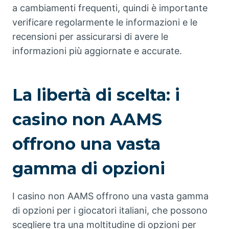
a cambiamenti frequenti, quindi è importante
verificare regolarmente le informazioni e le
recensioni per assicurarsi di avere le
informazioni più aggiornate e accurate.
La libertà di scelta: i
casino non AAMS
offrono una vasta
gamma di opzioni
I casino non AAMS offrono una vasta gamma
di opzioni per i giocatori italiani, che possono
scegliere tra una moltitudine di opzioni per