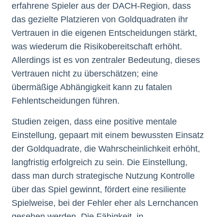
erfahrene Spieler aus der DACH-Region, dass
das gezielte Platzieren von Goldquadraten ihr
Vertrauen in die eigenen Entscheidungen stärkt,
was wiederum die Risikobereitschaft erhöht.
Allerdings ist es von zentraler Bedeutung, dieses
Vertrauen nicht zu überschätzen; eine
übermäßige Abhängigkeit kann zu fatalen
Fehlentscheidungen führen.
Studien zeigen, dass eine positive mentale
Einstellung, gepaart mit einem bewussten Einsatz
der Goldquadrate, die Wahrscheinlichkeit erhöht,
langfristig erfolgreich zu sein. Die Einstellung,
dass man durch strategische Nutzung Kontrolle
über das Spiel gewinnt, fördert eine resiliente
Spielweise, bei der Fehler eher als Lernchancen
gesehen werden. Die Fähigkeit, in