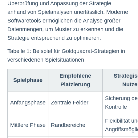
Überprüfung und Anpassung der Strategie
anhand von Spielanalysen unerlässlich. Moderne
Softwaretools ermöglichen die Analyse großer
Datenmengen, um Muster zu erkennen und die
Strategie entsprechend zu optimieren.
Tabelle 1: Beispiel für Goldquadrat-Strategien in
verschiedenen Spielsituationen
Empfohlene
Strategi
Spielphase
Platzierung
Nutze
Sicherung de
Anfangsphase
Zentrale Felder
Kontrolle
Flexibilität u
Mittlere Phase
Randbereiche
Angriffsmögli