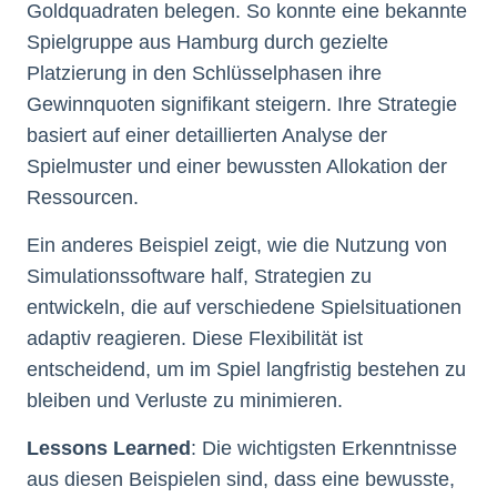
Goldquadraten belegen. So konnte eine bekannte
Spielgruppe aus Hamburg durch gezielte
Platzierung in den Schlüsselphasen ihre
Gewinnquoten signifikant steigern. Ihre Strategie
basiert auf einer detaillierten Analyse der
Spielmuster und einer bewussten Allokation der
Ressourcen.
Ein anderes Beispiel zeigt, wie die Nutzung von
Simulationssoftware half, Strategien zu
entwickeln, die auf verschiedene Spielsituationen
adaptiv reagieren. Diese Flexibilität ist
entscheidend, um im Spiel langfristig bestehen zu
bleiben und Verluste zu minimieren.
Lessons Learned
: Die wichtigsten Erkenntnisse
aus diesen Beispielen sind, dass eine bewusste,