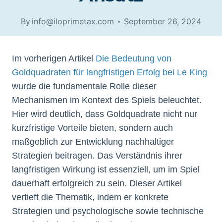
By
info@iloprimetax.com
September 26, 2024
Im vorherigen Artikel
Die Bedeutung von
Goldquadraten für langfristigen Erfolg bei Le King
wurde die fundamentale Rolle dieser
Mechanismen im Kontext des Spiels beleuchtet.
Hier wird deutlich, dass Goldquadrate nicht nur
kurzfristige Vorteile bieten, sondern auch
maßgeblich zur Entwicklung nachhaltiger
Strategien beitragen. Das Verständnis ihrer
langfristigen Wirkung ist essenziell, um im Spiel
dauerhaft erfolgreich zu sein. Dieser Artikel
vertieft die Thematik, indem er konkrete
Strategien und psychologische sowie technische