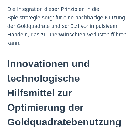
Die Integration dieser Prinzipien in die
Spielstrategie sorgt für eine nachhaltige Nutzung
der Goldquadrate und schützt vor impulsivem
Handeln, das zu unerwünschten Verlusten führen
kann.
Innovationen und
technologische
Hilfsmittel zur
Optimierung der
Goldquadratebenutzung