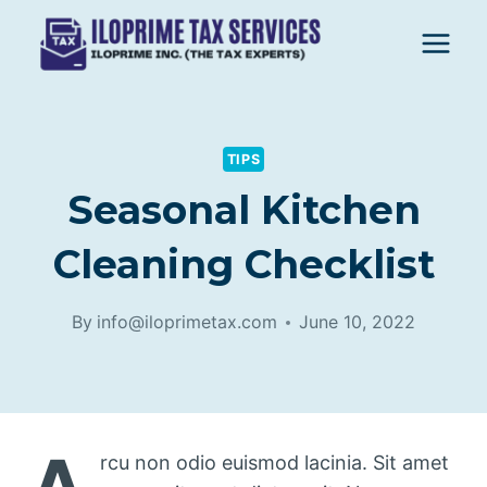
Skip
to
content
TIPS
Seasonal Kitchen
Cleaning Checklist
By
info@iloprimetax.com
June 10, 2022
rcu non odio euismod lacinia. Sit amet