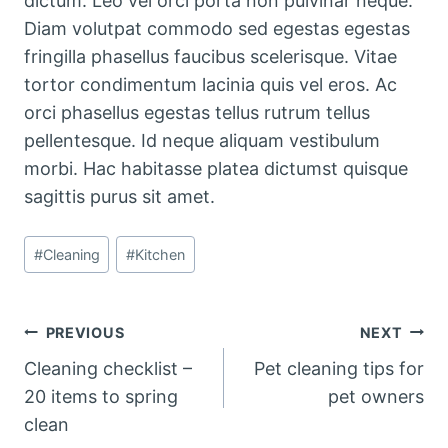
dictum. Leo vel orci porta non pulvinar neque.
Diam volutpat commodo sed egestas egestas
fringilla phasellus faucibus scelerisque. Vitae
tortor condimentum lacinia quis vel eros. Ac
orci phasellus egestas tellus rutrum tellus
pellentesque. Id neque aliquam vestibulum
morbi. Hac habitasse platea dictumst quisque
sagittis purus sit amet.
Post
#
Cleaning
#
Kitchen
Tags:
Post
PREVIOUS
NEXT
Cleaning checklist –
Pet cleaning tips for
navigation
20 items to spring
pet owners
clean